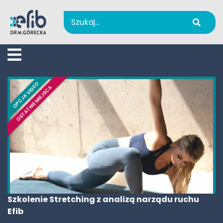
AKTUALNOŚCI
OPCJA VIDEO
OSTATNIE MIEJSCA
OFERTA
O NAS
KADRA
GALERIA
Szkolenie Stretching z analizą narządu ruchu
BLOG
Efib