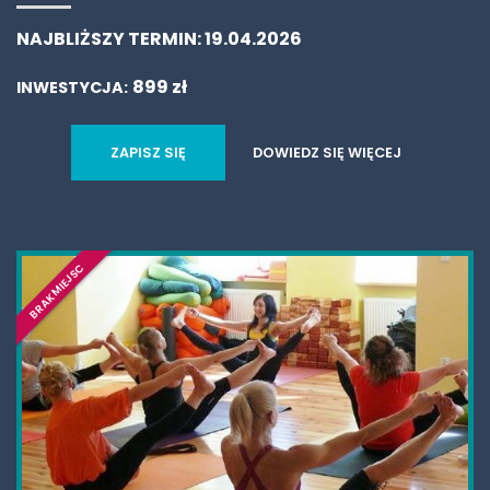
KONTAKT
NAJBLIŻSZY TERMIN:
19.04.2026
STREFA KURSANTA
899 zł
INWESTYCJA:
ZAPISZ SIĘ
DOWIEDZ SIĘ WIĘCEJ
BRAK MIEJSC
Uzupełnienie powyższego formularza i kliknięcie